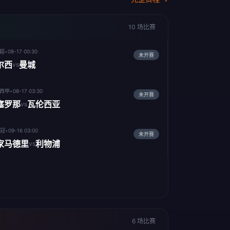
10 场比赛
󠁿 英超
•
08-17 00:30
未开赛
尔西
曼城
vs
 西甲
•
08-17 03:30
未开赛
塞罗那
瓦伦西亚
vs
欧冠
•
09-16 03:00
未开赛
家马德里
利物浦
vs
6 场比赛