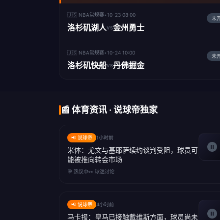
🇺🇸 NBA常规赛
•
10-23 08:00
未
洛杉矶湖人
金州勇士
vs
🇺🇸 NBA常规赛
•
10-24 10:00
未
洛杉矶快船
丹佛掘金
vs
📰 体育资讯 · 说球帝独家
📢 说球帝
1小时前
米体：尤文与基耶萨续约谈判受阻，球员可
能被推向转会市场
💬 热议中
👀 球迷讨论
📢 说球帝
4小时前
马卡报：皇马已接触戴维斯方面，球员尚未