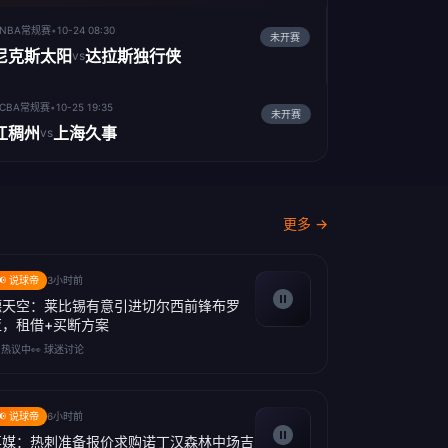
 NBA常规赛
•
10-24 08:30
未开赛
尼克斯太阳
达拉斯独行侠
vs
 CBA常规赛
•
10-25 19:35
未开赛
江稠州
上海久事
vs
更多 →
📢 说球帝
3小时前
德天空：莱比锡有意引进切尔西前锋布罗
亚，租借+买断方案
 热议中
👀 球迷讨论
📢 说球帝
6小时前
英媒：热刺准备报价求购诺丁汉森林中场吉