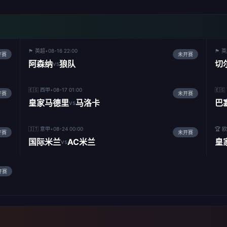
🏴󠁧󠁢󠁥󠁮󠁧󠁿 英超
•
08-16 22:00
🏴󠁧󠁢󠁥󠁮󠁧
开赛
未开赛
阿森纳
狼队
切
vs
🇪🇸 西甲
•
08-17 01:00
🇪
开赛
未开赛
皇家马德里
马洛卡
巴
vs
🇮🇹 意甲
•
08-24 00:00
🏆 
开赛
未开赛
国际米兰
AC米兰
皇
vs
开赛