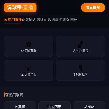
说球帝
·直播
看直播 🎯
🔥 热门直播
⚽ 足球
🏀 篮球
📊 数据
📰 资讯
🔄 回放
⚽
🏀
⚽ 足球直播
🏀 NBA直播
🏆 篮球专区
📊
🎙️
🏀 篮球盛宴 · NBA/CBA
📊 比分中心
🎙️ 球迷社区
NBA季后赛、CBA联赛，精彩赛事一网打尽
立即看直播
下载APP
🏆 热门联赛
立即看直播
下载APP
立即看直播
下载APP
🏴󠁧󠁢󠁥󠁮󠁧󠁿
英超
🇪🇸
西甲
🏀
NBA