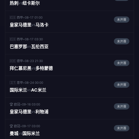
热刺
纽卡斯尔
vs
🇪🇸 西甲
•
08-17 01:00
未开赛
皇家马德里
马洛卡
vs
🇪🇸 西甲
•
08-17 03:30
未开赛
巴塞罗那
瓦伦西亚
vs
🇩🇪 德甲
•
08-23 21:30
未开赛
拜仁慕尼黑
多特蒙德
vs
🇮🇹 意甲
•
08-24 00:00
未开赛
国际米兰
AC米兰
vs
🏆 欧冠
•
09-16 03:00
未开赛
皇家马德里
利物浦
vs
🏆 欧冠
•
09-17 03:00
未开赛
曼城
国际米兰
vs