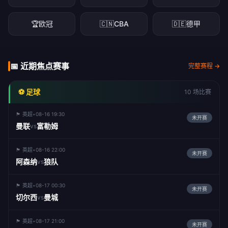
🏆
欧冠
🇨🇳
CBA
🇩🇪
德甲
📅 近期焦点赛事
完整赛程 →
⚽ 足球
10 场比赛
🏴󠁧󠁢󠁥󠁮󠁧󠁿 英超
•
08-16 19:30
未开赛
曼联
富勒姆
vs
🏴󠁧󠁢󠁥󠁮󠁧󠁿 英超
•
08-16 22:00
未开赛
阿森纳
狼队
vs
🏴󠁧󠁢󠁥󠁮󠁧󠁿 英超
•
08-17 00:30
未开赛
切尔西
曼城
vs
🏴󠁧󠁢󠁥󠁮󠁧󠁿 英超
•
08-17 21:00
未开赛